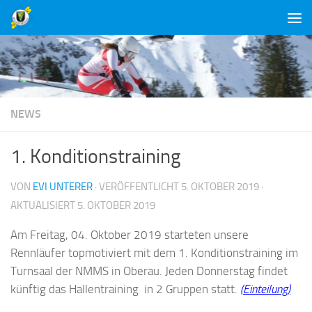
Unter dem Inhalt
NEWS
1. Konditionstraining
VON
EVI UNTERER
· VERÖFFENTLICHT
5. OKTOBER 2019
·
AKTUALISIERT
5. OKTOBER 2019
Am Freitag, 04. Oktober 2019 starteten unsere
Rennläufer topmotiviert mit dem 1. Konditionstraining im
Turnsaal der NMMS in Oberau. Jeden Donnerstag findet
künftig das Hallentraining in 2 Gruppen statt.
(Einteilung)