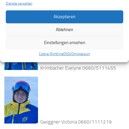
Dienste verwalten
Akzeptieren
Aichhorn Dietmar 0664/1405540
Ablehnen
Einstellungen ansehen
Cookie-Richtlinie
DSGVO
Impressum
Krimbacher Evelyne 0660/5111455
Gwiggner Victoria 0660/1111219