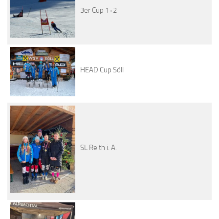
3er Cup 1+2
HEAD Cup Söll
SL Reith i. A.