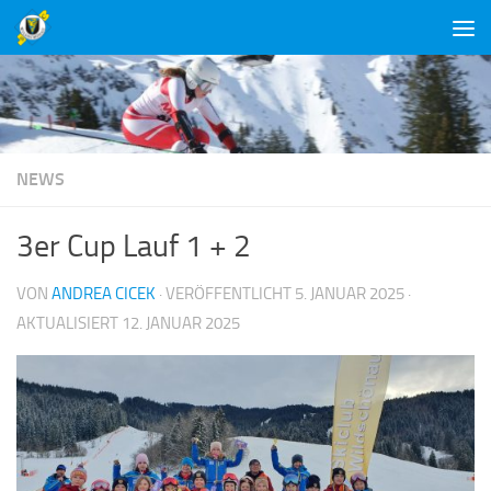
Unter dem Inhalt
NEWS
3er Cup Lauf 1 + 2
VON
ANDREA CICEK
· VERÖFFENTLICHT
5. JANUAR 2025
·
AKTUALISIERT
12. JANUAR 2025