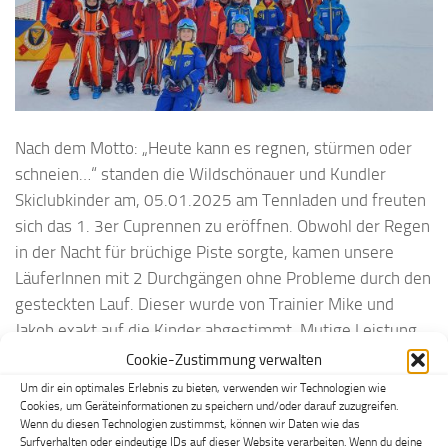
Nach dem Motto: „Heute kann es regnen, stürmen oder
schneien…“ standen die Wildschönauer und Kundler
Skiclubkinder am, 05.01.2025 am Tennladen und freuten
sich das 1. 3er Cuprennen zu eröffnen. Obwohl der Regen
in der Nacht für brüchige Piste sorgte, kamen unsere
LäuferInnen mit 2 Durchgängen ohne Probleme durch den
gesteckten Lauf. Dieser wurde von Trainier Mike und
Jakob exakt auf die Kinder abgestimmt. Mutige Leistung
haben 11 Bambinikinder von unserem Club auf die Beine
Cookie-Zustimmung verwalten
gestellt, die mit Vollkaracho über die steile Piste
Um dir ein optimales Erlebnis zu bieten, verwenden wir Technologien wie
donnerten. Aber auch der Rest der Kinder brachte das
Cookies, um Geräteinformationen zu speichern und/oder darauf zuzugreifen.
Wenn du diesen Technologien zustimmst, können wir Daten wie das
Publikum zu Staunen.
Surfverhalten oder eindeutige IDs auf dieser Website verarbeiten. Wenn du deine