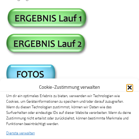
Cookie-Zustimmung verwalten
Um dir ein optimales Erlebnis zu bieten, verwenden wir Technologien wie
Der SCW und WSV Kundl freuen sich über die rege
Cookies, um Geräteinformationen zu speichern und/oder darauf zuzugreifen.
Teilnahme und gratulieren allen Läufern!
Wenn du diesen Technologien zustimmst, können wir Daten wie das
Surfverhalten oder eindeutige IDs auf dieser Website verarbeiten. Wenn du deine
Zustimmung nicht erteilst oder zurückziehst, können bestimmte Merkmale und
Funktionen beeinträchtigt werden.
Dienste verwalten