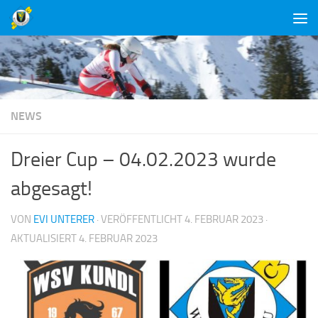
Unter dem Inhalt
NEWS
Dreier Cup – 04.02.2023 wurde
abgesagt!
VON
EVI UNTERER
· VERÖFFENTLICHT
4. FEBRUAR 2023
·
AKTUALISIERT
4. FEBRUAR 2023