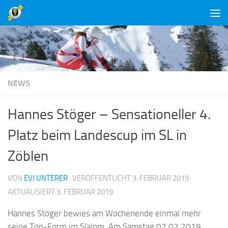
Unter dem Inhalt
NEWS
Hannes Stöger – Sensationeller 4.
Platz beim Landescup im SL in
Zöblen
VON
EVI UNTERER
· VERÖFFENTLICHT
3. FEBRUAR 2019
·
AKTUALISIERT
3. FEBRUAR 2019
Hannes Stöger bewies am Wochenende einmal mehr
seine Top-Form im Slalom. Am Samstag 02.02.2019