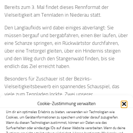
Bereits zum 3. Mal findet dieses Rennformat der
Vielseitigkeit am Tennladen in Niederau statt.
Den Langlaufkids wird dabei einiges abverlangt: Sie
müssen bergauf und bergabfahren, einen 8er laufen, über
eine Schanze springen, ein Rückwärtstor durchfahren,
über eine Tretorgel gleiten, über ein Hindernis steigen
und den Weg durch den Stangenwald finden, bis sie
endlich das Ziel erreicht haben.
Besonders für Zuschauer ist der Bezirks-
Vielseitigkeitsbewerb ein spannendes Schauspiel, das
viele zum Tennladen lockte. Zwei unserer
Lokalmatadoren, nämlich Johann Silberberger (Kinder 1
Cookie-Zustimmung verwalten
männlich) und Lauro Weißbacher (Kinder 2 männlich)
Um dir ein optimales Erlebnis zu bieten, verwenden wir Technologien wie
holten sich verdienterweise den Sieg, aber auch alle
Cookies, um Geräteinformationen zu speichern und/oder darauf zuzugreifen.
Wenn du diesen Technologien zustimmst, können wir Daten wie das
anderen Wildschönauer AthletInnen konnten tolle
Surfverhalten oder eindeutige IDs auf dieser Website verarbeiten. Wenn du deine
Ergebnisse erzielen!