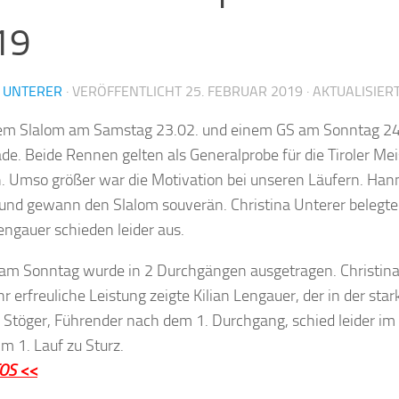
19
I UNTERER
· VERÖFFENTLICHT
25. FEBRUAR 2019
· AKTUALISIER
em Slalom am Samstag 23.02. und einem GS am Sonntag 24.02
ade. Beide Rennen gelten als Generalprobe für die Tiroler Me
. Umso größer war die Motivation bei unseren Läufern. Han
und gewann den Slalom souverän. Christina Unterer belegte
Lengauer schieden leider aus.
am Sonntag wurde in 2 Durchgängen ausgetragen. Christina 
hr erfreuliche Leistung zeigte Kilian Lengauer, der in der sta
Stöger, Führender nach dem 1. Durchgang, schied leider im 
im 1. Lauf zu Sturz.
OS <<