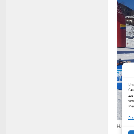
Um 
Ger
zus
ver
Mer
Die
Hannes