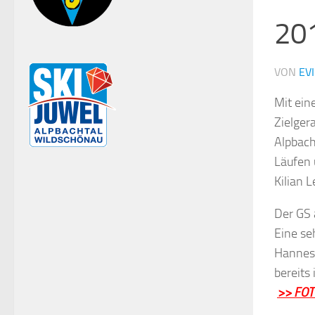
20
VON
EV
Mit ein
Zielger
Alpbach
Läufen 
Kilian 
Der GS 
Eine se
Hannes 
bereits 
>> FOT