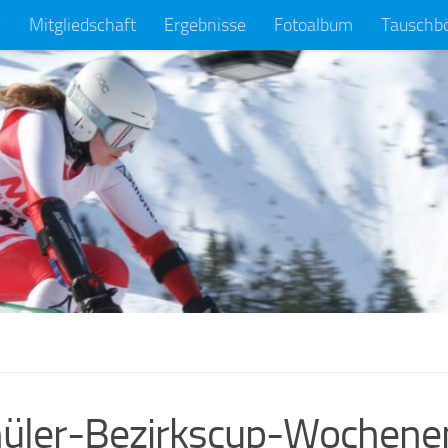
Mitgliedschaft
Ergebnisse
Fotoalbum
Tauschb
üler-Bezirkscup-Wochenen